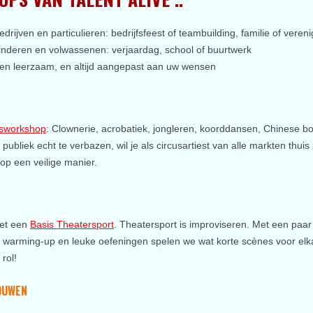
bedrijven en particulieren: bedrijfsfeest of teambuilding, familie of veren
 kinderen en volwassenen: verjaardag, school of buurtwerk
ijk en leerzaam, en altijd aangepast aan uw wensen
usworkshop
: Clownerie, acrobatiek, jongleren, koorddansen, Chinese bo
bliek echt te verbazen, wil je als circusartiest van alle markten thuis
op een veilige manier.
met een
Basis Theatersport
. Theatersport is improviseren. Met een paar
warming-up en leuke oefeningen spelen we wat korte scènes voor elkaar.
rol!
OUWEN