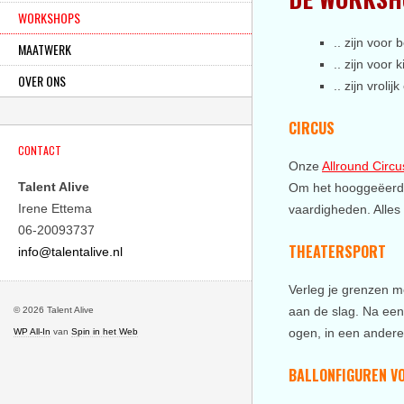
WORKSHOPS
.. zijn voor 
MAATWERK
.. zijn voor
OVER ONS
.. zijn vrol
CIRCUS
CONTACT
Onze
Allround C
irc
Talent Alive
Om het hooggeëerd pu
Irene Ettema
vaardigheden. Alles 
06-20093737
THEATERSPORT
info@talentalive.nl
Verleg je grenzen 
aan de slag. Na een 
© 2026 Talent Alive
ogen, in een andere 
WP All-In
van
Spin in het Web
BALLONFIGUREN V