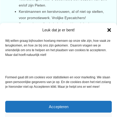
en/of zijn Pieten.
Kerstmannen en kerstvrouwen, al of niet op stelten,
voor promotiewerk. Vrolijke Eyecatchers!
De paashaas die de hele dag eitjes uitdeelt aan uw
Leuk dat je er bent!
publiek
Wij willen graag bijhouden hoelang mensen op onze site zijn, hoe vaak ze
De acteurs van Talent Alive overleggen vooraf en denken mee
terugkomen, en hoe ze bij ons zijn gekomen. Daarom vragen we je
om de dag en het optreden een succes te maken. Resultaat:
vriendelijk om ons te helpen en het plaatsen van cookies te accepteren.
Maar dat hoeft natuurlijk niet!
van vrolijke glimlach tot bulderende schaterlach.
Ook bij uw evenement?
Formeel gaat dit om cookies voor statistieken en voor marketing. We slaan
Tot ziens!
geen persoonlijke gegevens van je op. En de cookies doen het niet zolang
je hieronder niet op Accepteren klikt. Maar je helpt ons er wel mee!
TALENT ALIVE
Accepteren