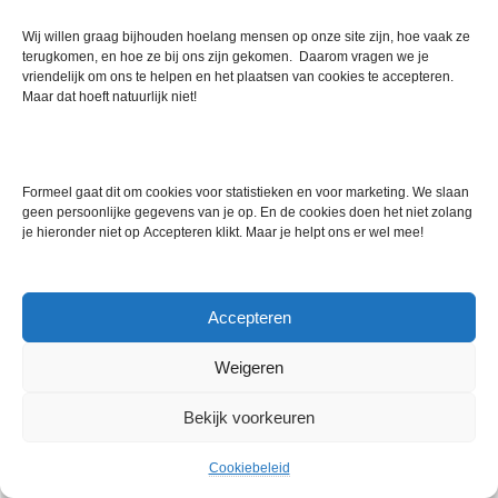
ullamcorper. Class aptent taciti sociosqu ad litora torquent per
conubia nostra, per inceptos hymenaeos. Phasellus eget nisl ut
Wij willen graag bijhouden hoelang mensen op onze site zijn, hoe vaak ze
elit porta ullamcorper. Maecenas tincidunt velit quis orci. Sed in
terugkomen, en hoe ze bij ons zijn gekomen. Daarom vragen we je
vriendelijk om ons te helpen en het plaatsen van cookies te accepteren.
dui. Nullam ut mauris eu mi mollis luctus. Class aptent taciti
Maar dat hoeft natuurlijk niet!
sociosqu ad litora torquent per conubia nostra, per inceptos
hymenaeos. Sed cursus cursus velit. Sed a massa. Duis
dignissim euismod quam. Nullam euismod metus ut orci.
Vestibulum erat libero, scelerisque et.
Formeel gaat dit om cookies voor statistieken en voor marketing. We slaan
geen persoonlijke gegevens van je op. En de cookies doen het niet zolang
je hieronder niet op Accepteren klikt. Maar je helpt ons er wel mee!
Sed in dui. Nullam ut mauris eu mi mollis luctus. Class aptent
taciti sociosqu ad litora torquent per conubia nostra, per
inceptos hymenaeos. Sed cursus cursus velit. Sed a massa.
Accepteren
Duis dignissim euismod quam. Nullam euismod metus ut orci.
Vestibulum erat libero, scelerisque et.
Weigeren
Bekijk voorkeuren
Cookiebeleid